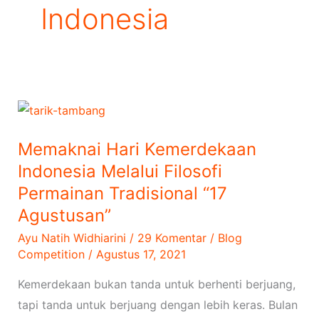
Indonesia
Memaknai
Hari
Memaknai Hari Kemerdekaan
Kemerdekaan
Indonesia Melalui Filosofi
Indonesia
Permainan Tradisional “17
Melalui
Filosofi
Agustusan”
Permainan
Ayu Natih Widhiarini
/
29 Komentar
/
Blog
Tradisional
Competition
/
Agustus 17, 2021
“17
Kemerdekaan bukan tanda untuk berhenti berjuang,
Agustusan”
tapi tanda untuk berjuang dengan lebih keras. Bulan