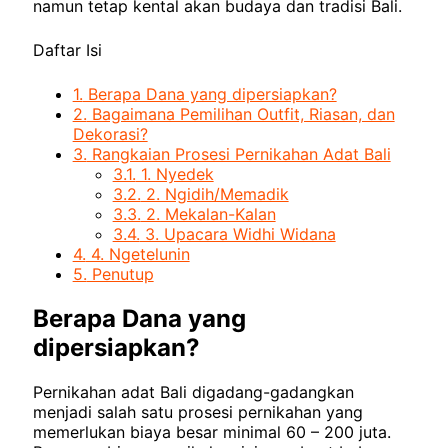
namun tetap kental akan budaya dan tradisi Bali.
Daftar Isi
1.
Berapa Dana yang dipersiapkan?
2.
Bagaimana Pemilihan Outfit, Riasan, dan
Dekorasi?
3.
Rangkaian Prosesi Pernikahan Adat Bali
3.1.
1. Nyedek
3.2.
2. Ngidih/Memadik
3.3.
2. Mekalan-Kalan
3.4.
3. Upacara Widhi Widana
4.
4. Ngetelunin
5.
Penutup
Berapa Dana yang
dipersiapkan?
Pernikahan adat Bali digadang-gadangkan
menjadi salah satu prosesi pernikahan yang
memerlukan biaya besar minimal 60 – 200 juta.