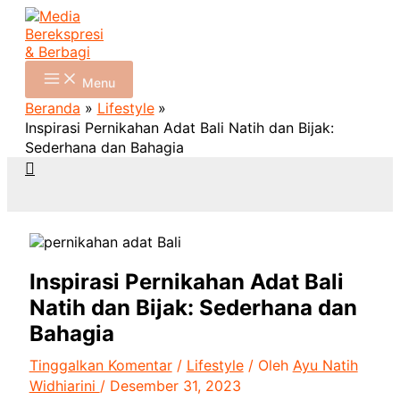
Lewati
Ketik
Name*
Email*
Situs
P
ke
di
Web
o
konten
sini..
s
Menu
t
Beranda
Lifestyle
Inspirasi Pernikahan Adat Bali Natih dan Bijak:
C
Sederhana dan Bahagia
a
Cari
t
e
g
o
Inspirasi Pernikahan Adat Bali
r
Natih dan Bijak: Sederhana dan
i
Bahagia
e
Tinggalkan Komentar
/
Lifestyle
/ Oleh
Ayu Natih
s
Widhiarini
/
Desember 31, 2023