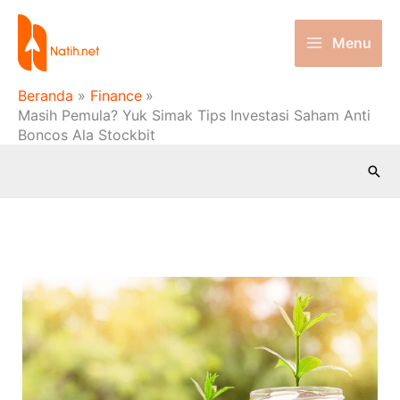
Lewati
ke
Menu
konten
Beranda
Finance
Masih Pemula? Yuk Simak Tips Investasi Saham Anti
Boncos Ala Stockbit
Cari