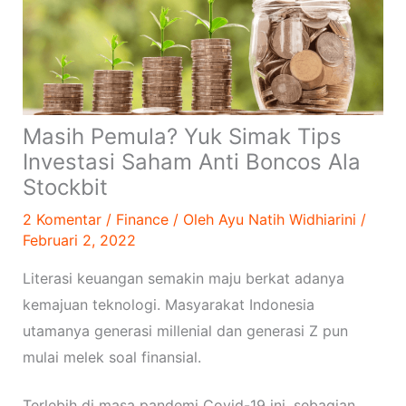
Masih Pemula? Yuk Simak Tips
Investasi Saham Anti Boncos Ala
Stockbit
2 Komentar
/
Finance
/ Oleh
Ayu Natih Widhiarini
/
Februari 2, 2022
Literasi keuangan semakin maju berkat adanya
kemajuan teknologi. Masyarakat Indonesia
utamanya generasi millenial dan generasi Z pun
mulai melek soal finansial.
Terlebih di masa pandemi Covid-19 ini, sebagian