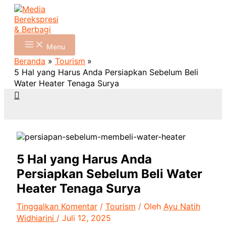
Lewati
Ketik
Name*
Email*
Situs
P
ke
di
Web
o
konten
sini..
s
Menu
t
Beranda
Tourism
5 Hal yang Harus Anda Persiapkan Sebelum Beli
C
Water Heater Tenaga Surya
a
Cari
t
e
g
o
5 Hal yang Harus Anda
r
Persiapkan Sebelum Beli Water
i
Heater Tenaga Surya
e
Tinggalkan Komentar
/
Tourism
/ Oleh
Ayu Natih
s
Widhiarini
/
Juli 12, 2025