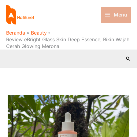
Lewati
ke
Menu
konten
Beranda
Beauty
Review eBright Glass Skin Deep Essence, Bikin Wajah
Cerah Glowing Merona
Cari