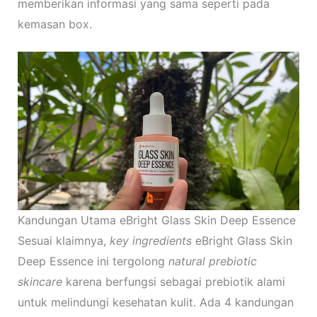
memberikan informasi yang sama seperti pada
kemasan box.
Kandungan Utama eBright Glass Skin Deep Essence
Sesuai klaimnya,
key ingredients
eBright Glass Skin
Deep Essence ini tergolong
natural prebiotic
skincare
karena berfungsi sebagai prebiotik alami
untuk melindungi kesehatan kulit. Ada 4 kandungan