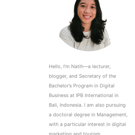
C
a
t
e
g
o
r
Hello, I’m Natih—a lecturer,
i
blogger, and Secretary of the
e
Bachelor’s Program in Digital
s
Business at IPB International in
Bali, Indonesia. I am also pursuing
a doctoral degree in Management,
with a particular interest in digital
marketing and tourism.