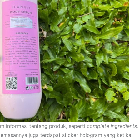
m informasi tentang produk, seperti
complete ingredients,
masannya juga terdapat sticker hologram yang ketika