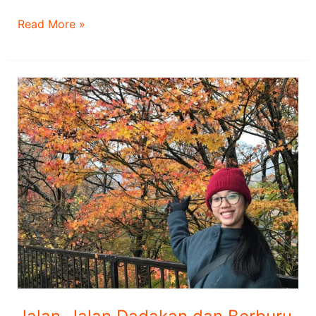
Read More »
Jalan-
Jalan
Dadakan
dan
Berburu
Momiji
Seharian