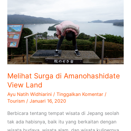
di
Amanohashidate
View
Land
Melihat Surga di Amanohashidate
View Land
Ayu Natih Widhiarini
/
Tinggalkan Komentar
/
Tourism
/
Januari 16, 2020
Berbicara tentang tempat wisata di Jepang seolah
tak ada habisnya, baik itu yang berkaitan dengan
wisata budaya, wisata alam, dan wisata kulinernya