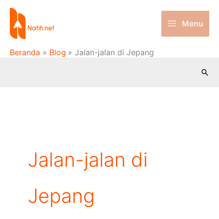
Lewati
ke
Menu
konten
Beranda
Blog
Jalan-jalan di Jepang
Cari
Jalan-jalan di
Jepang