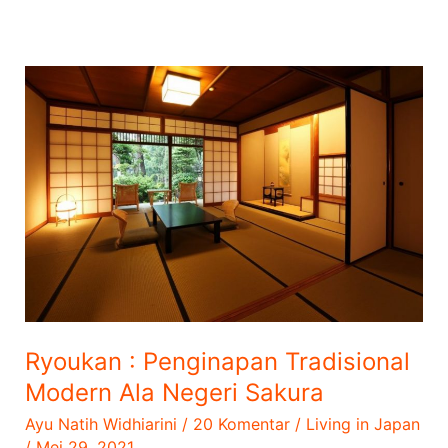
Ryoukan
:
Penginapan
Tradisional
Modern
Ala
Negeri
Sakura
Ryoukan : Penginapan Tradisional
Modern Ala Negeri Sakura
Ayu Natih Widhiarini
/
20 Komentar
/
Living in Japan
/
Mei 29, 2021