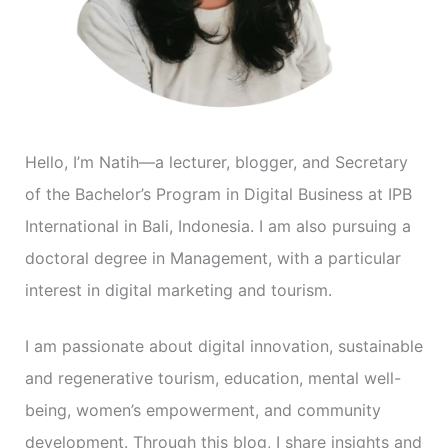
r
i
e
s
Hello, I’m Natih—a lecturer, blogger, and Secretary
of the Bachelor’s Program in Digital Business at IPB
International in Bali, Indonesia. I am also pursuing a
doctoral degree in Management, with a particular
interest in digital marketing and tourism.
I am passionate about digital innovation, sustainable
and regenerative tourism, education, mental well-
being, women’s empowerment, and community
development. Through this blog, I share insights and