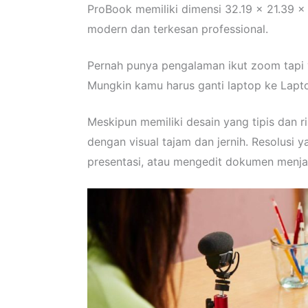
ProBook memiliki dimensi 32.19 x 21.39 x 
modern dan terkesan professional.
Pernah punya pengalaman ikut zoom tapi 
Mungkin kamu harus ganti laptop ke Lapt
Meskipun memiliki desain yang tipis dan ri
dengan visual tajam dan jernih. Resolusi
presentasi, atau mengedit dokumen menjad