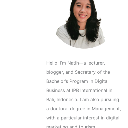
C
a
t
e
g
o
r
Hello, I’m Natih—a lecturer,
i
blogger, and Secretary of the
e
Bachelor’s Program in Digital
s
Business at IPB International in
Bali, Indonesia. I am also pursuing
a doctoral degree in Management,
with a particular interest in digital
marketing and tourism.