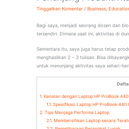
Tinggalkan Komentar
/
Business
,
Educatio
Bagi saya, menjadi seorang dosen dan bl
tersendiri. Dimana saat ini, aktivitas di 
Sementara itu, saya juga harus tetap prod
menghasilkan 2 – 3 tulisan. Bisa dibayan
untuk menunjang aktivitas saya sehari-har
Daftar
1.
Kenalan dengan Laptop HP ProBook 440 
1.1.
Spesifikasi Laptop HP ProBook 440 
2.
Tips Menjaga Performa Laptop
2.1.
Membersihkan Laptop secara Teratu
2.2.
Pemeliharaan Perangkat Lunak