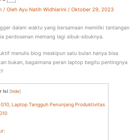
n
/ Oleh
Ayu Natih Widhiarini
/
Oktober 29, 2023
ogger dalam waktu yang bersamaan memiliki tantangan
dunia perdosenan memang lagi sibuk-sibuknya.
uktif menulis blog meskipun satu bulan hanya bisa
gkan bukan, bagaimana peran laptop begitu pentingnya
i?
 Isi
[
hide
]
G10, Laptop Tangguh Penunjang Produktivitas
G10
r: