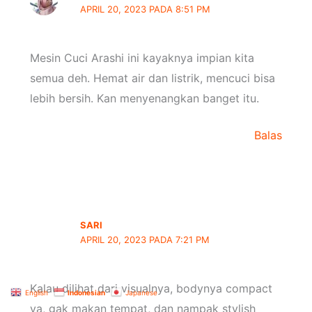
APRIL 20, 2023 PADA 8:51 PM
Mesin Cuci Arashi ini kayaknya impian kita
semua deh. Hemat air dan listrik, mencuci bisa
lebih bersih. Kan menyenangkan banget itu.
Balas
SARI
APRIL 20, 2023 PADA 7:21 PM
Kalau dilihat dari visualnya, bodynya compact
English
Indonesian
Japanese
ya, gak makan tempat, dan nampak stylish