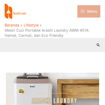
Lewati
ke
Menu
konten
Beranda
Lifestyle
Mesin Cuci Portable Arashi Laundry AWM 451A:
Hemat, Cermat, dan Eco Friendly
Cari