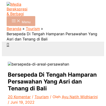
Lewati
Ketik
Name*
Email*
Situs
P
ke
di
Web
o
konten
sini..
s
Menu
t
Beranda
Tourism
Bersepeda Di Tengah Hamparan Persawahan Yang
C
Asri dan Tenang di Bali
a
Cari
t
e
g
o
Bersepeda Di Tengah Hamparan
r
Persawahan Yang Asri dan
i
Tenang di Bali
e
20 Komentar
/
Tourism
/ Oleh
Ayu Natih Widhiarini
s
/
Juni 19, 2022