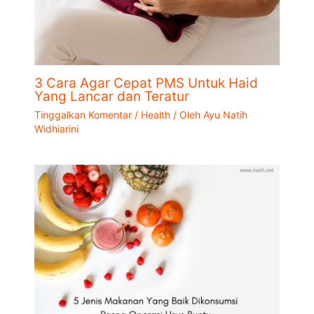
3 Cara Agar Cepat PMS Untuk Haid
Yang Lancar dan Teratur
Tinggalkan Komentar
/
Health
/ Oleh
Ayu Natih
Widhiarini