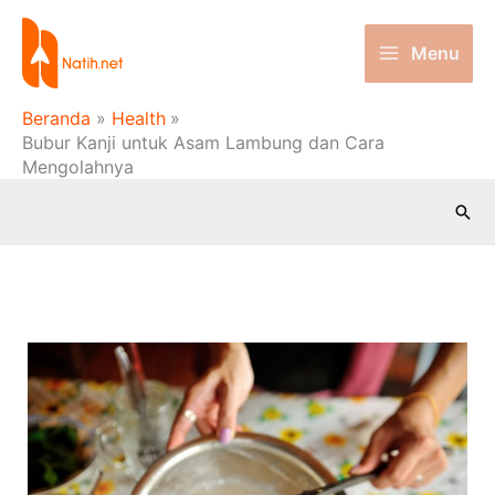
Lewati
ke
Menu
konten
Beranda
Health
Bubur Kanji untuk Asam Lambung dan Cara
Mengolahnya
Cari