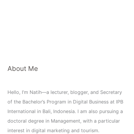
About Me
P
o
s
Hello, I’m Natih—a lecturer, blogger, and Secretary
t
of the Bachelor’s Program in Digital Business at IPB
C
International in Bali, Indonesia. I am also pursuing a
a
doctoral degree in Management, with a particular
t
interest in digital marketing and tourism.