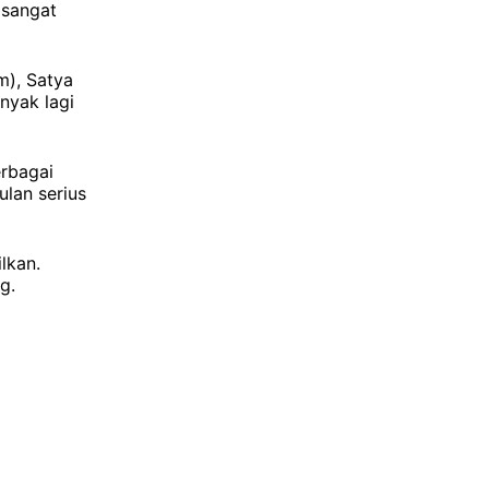
 sangat
m), Satya
nyak lagi
erbagai
lan serius
lkan.
g.