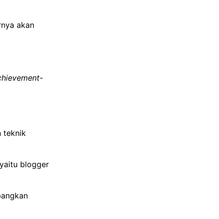
rnya akan
chievement
-
 teknik
yaitu blogger
angkan