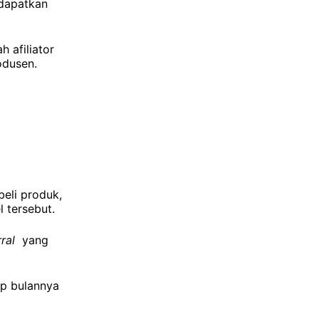
ndapatkan
 afiliator
odusen.
beli produk,
 tersebut.
rral
yang
ap bulannya