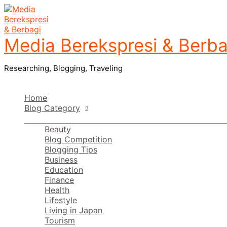
Lewati
Ketik
Name*
Email*
Situs
ke
di
Web
konten
sini..
Media Berekspresi & Berba
Researching, Blogging, Traveling
Home
Blog Category
Beauty
Blog Competition
Blogging Tips
Business
Education
Finance
Health
Lifestyle
Living in Japan
Tourism