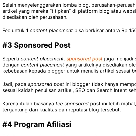
Selain menyelenggarakan lomba blog, perusahan-perusa
artikel yang mereka “titipkan” di platform blog atau web
disediakan oleh perusahaan.
Fee untuk 1
content placement
bisa berkisar antara Rp 15
#3 Sponsored Post
Seperti
content placement,
sponsored post
juga menjadi 
dengan
content placement
yang artikelnya disediakan ol
kebebasan kepada blogger untuk menulis artikel sesuai
b
Jadi, pada
sponsored post
ini blogger tidak hanya mempos
sesuai kaidah penulisan artikel, SEO dan Search Intent s
Karena itulah biasanya
fee sponsored
post ini lebih mahal,
tergantung dari kualitas dan reputasi blog tersebut.
#4 Program Afiliasi