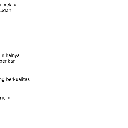
 melalui
 sudah
in halnya
berikan
ng berkualitas
i, ini