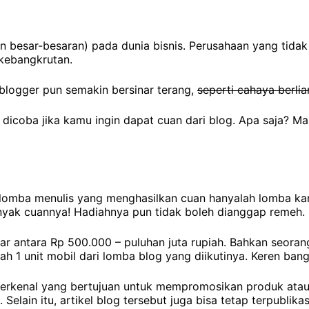
an besar-besaran) pada dunia bisnis. Perusahaan yang tidak
kebangkrutan.
i blogger pun semakin bersinar terang,
seperti cahaya berlia
icoba jika kamu ingin dapat cuan dari blog. Apa saja? Mari
 lomba menulis yang menghasilkan cuan hanyalah lomba kary
anyak cuannya! Hadiahnya pun tidak boleh dianggap remeh.
isar antara Rp 500.000 – puluhan juta rupiah. Bahkan seora
h 1 unit mobil dari lomba blog yang diikutinya. Keren ban
terkenal yang bertujuan untuk mempromosikan produk atau
Selain itu, artikel blog tersebut juga bisa tetap terpublikas