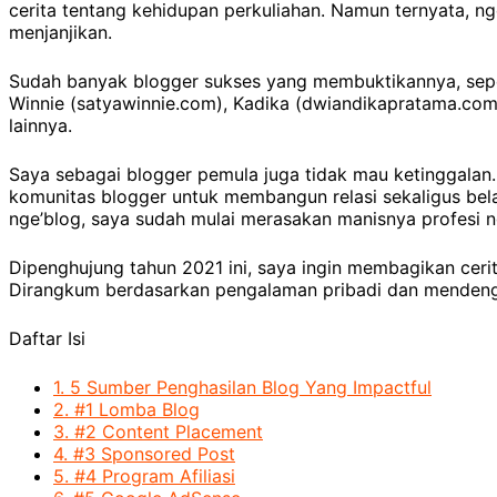
cerita tentang kehidupan perkuliahan. Namun ternyata, n
menjanjikan.
Sudah banyak blogger sukses yang membuktikannya, seperti
Winnie (satyawinnie.com), Kadika (dwiandikapratama.co
lainnya.
Saya sebagai blogger pemula juga tidak mau ketinggalan. 
komunitas blogger untuk membangun relasi sekaligus bela
nge’blog, saya sudah mulai merasakan manisnya profesi ng
Dipenghujung tahun 2021 ini, saya ingin membagikan ceri
Dirangkum berdasarkan pengalaman pribadi dan mendenga
Daftar Isi
1.
5 Sumber Penghasilan Blog Yang Impactful
2.
#1 Lomba Blog
3.
#2 Content Placement
4.
#3 Sponsored Post
5.
#4 Program Afiliasi