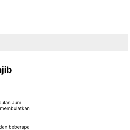
jib
bulan Juni
a membulatkan
 dan beberapa