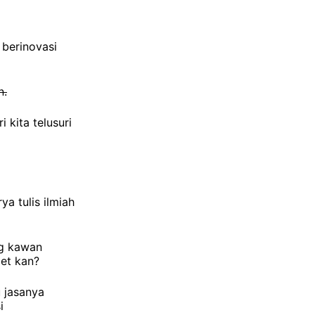
 berinovasi
n.
 kita telusuri
a tulis ilmiah
ng kawan
get kan?
 jasanya
i