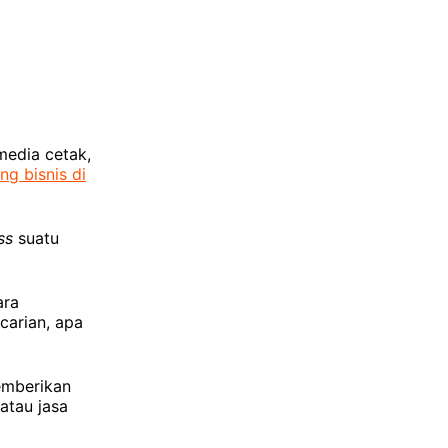
media cetak,
ng bisnis di
ss
suatu
ara
carian, apa
emberikan
atau jasa