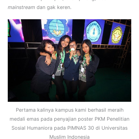
mainstream
dan gak keren.
Pertama kalinya kampus kami berhasil meraih
medali emas pada penyajian poster PKM Penelitian
Sosial Humaniora pada PIMNAS 30 di Universitas
Muslim Indonesia