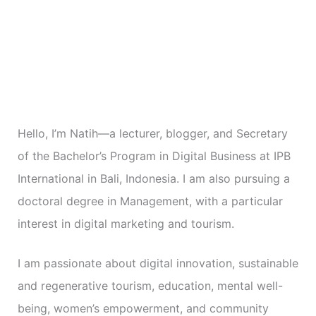
r
i
e
s
Hello, I’m Natih—a lecturer, blogger, and Secretary
of the Bachelor’s Program in Digital Business at IPB
International in Bali, Indonesia. I am also pursuing a
doctoral degree in Management, with a particular
interest in digital marketing and tourism.
I am passionate about digital innovation, sustainable
and regenerative tourism, education, mental well-
being, women’s empowerment, and community