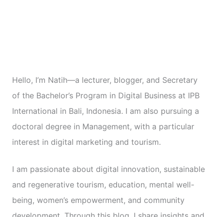
r
i
e
s
Hello, I’m Natih—a lecturer, blogger, and Secretary
of the Bachelor’s Program in Digital Business at IPB
International in Bali, Indonesia. I am also pursuing a
doctoral degree in Management, with a particular
interest in digital marketing and tourism.
I am passionate about digital innovation, sustainable
and regenerative tourism, education, mental well-
being, women’s empowerment, and community
development. Through this blog, I share insights and