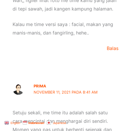
Wah,, ngiler lihat foto me time kamu yang jalan
di tepi sawah, jadi kangen kampung halaman.
Kalau me time versi saya : facial, makan yang
manis-manis, dan fangirling, hehe..
Balas
PRIMA
NOVEMBER 11, 2021 PADA 8:41 AM
Setuju sekali, me time itu adalah salah satu
cara mencintai dan menghargai diri sendiri.
English
Indonesian
Japanese
Momen yang pas untuk berhenti sejenak dan