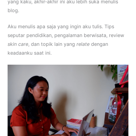
yang kaku, akhir-akhir ini aku lebih suka menulis
blog.
Aku menulis apa saja yang ingin aku tulis. Tips
seputar pendidikan, pengalaman berwisata, review
skin care
, dan topik lain yang
relate
dengan
keadaanku saat ini.