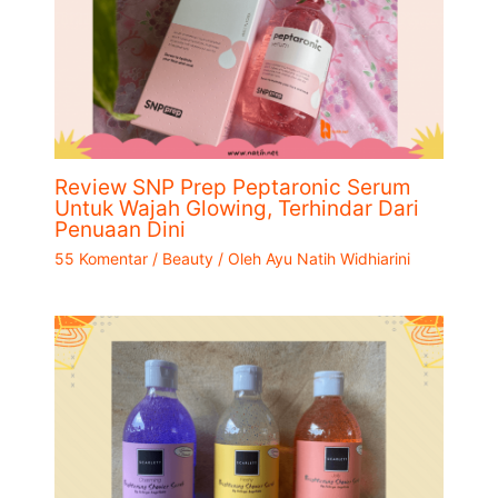
Review SNP Prep Peptaronic Serum
Untuk Wajah Glowing, Terhindar Dari
Penuaan Dini
55 Komentar
/
Beauty
/ Oleh
Ayu Natih Widhiarini